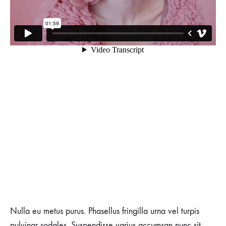
Nulla eu metus purus. Phasellus fringilla urna vel turpis
pulvinar sodales. Suspendisse varius accumsan nunc sit