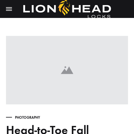
LIONHEAD
Unlock
LOCKS
Tomorrow,
Secure
Today
PHOTOGRAPHY
Head-to-Toe Fall