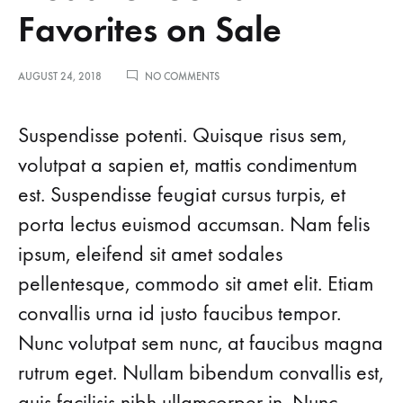
Favorites on Sale
ON
AUGUST 24, 2018
NO COMMENTS
HEAD-
TO-
TOE
Suspendisse potenti. Quisque risus sem,
FALL
FAVORITES
volutpat a sapien et, mattis condimentum
ON
est. Suspendisse feugiat cursus turpis, et
SALE
porta lectus euismod accumsan. Nam felis
ipsum, eleifend sit amet sodales
pellentesque, commodo sit amet elit. Etiam
convallis urna id justo faucibus tempor.
Nunc volutpat sem nunc, at faucibus magna
rutrum eget. Nullam bibendum convallis est,
quis facilisis nibh ullamcorper in. Nunc